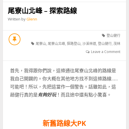
尾寮山北峰 – 探索路線
Written by
Glenn
登山健行
尾寮山
,
尾寮山北峰
,
探路登山
,
沙溪林道
,
登山健行
,
茂林
Leave a Comment
首先，我得跟你們說，這條通往尾寮山北峰的路線是
我自己開闢的。你大概在其他地方找不到這條路線……
可能吧！所以，先把這當作一個警告。話雖如此，這
趟健行真的是
有夠好玩
！
而且途中還有點小驚喜。
新舊路線大PK