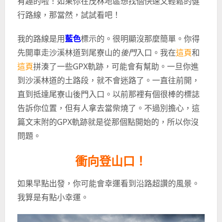
有趣的啦！如果你在茂林地區想找個快速又輕鬆的健
行路線，那當然，試試看吧！
我的路線是用
藍色
標示的。很明顯沒那麼簡單。你得
先開車走沙溪林道到尾寮山的
後門
入口。我在
這頁
和
這頁
拼湊了一些GPX軌跡，可能會有幫助。一旦你進
到沙溪林道的土路段，就不會迷路了。一直往前開，
直到抵達尾寮山後門入口。以前那裡有個很棒的標誌
告訴你位置，但有人拿去當柴燒了。不過別擔心，這
篇文末附的GPX軌跡就是從那個點開始的，所以你沒
問題。
衝向登山口！
如果早點出發，你可能會幸運看到沿路超讚的風景。
我算是有點小幸運。