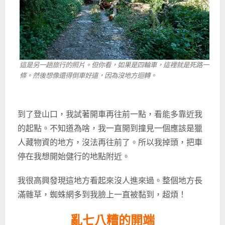
這是另一趟旅行的照片。但你看，如果是四輪車，這裡就是死路一
條。然後想像還得倒車好遠，因為沒地方迴轉。
到了登山口，我試著開車再往前一點，看能多靠近我
的起點。不知道為啥，我一直開到撞見一個應該是獵
人藏物資的地方，沒法再往前了。所以我掉頭，把車
停在我想開始健行的地點附近。
我很高興發現這地方看起來沒人進來過。整個地方長
滿雜草，蜘蛛網多到我臉上一直被黏到，超煩！
亂七八糟的開端