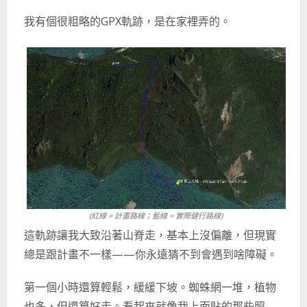
我有個很粗略的GPX軌跡，是在家裡弄的。
(紅線 = 計畫路線；藍線 = 實際健行路線)
這軌跡讓我大致沿著山脊走，基本上沒偏離，但現實
總是跟計畫不一樣——你永遠猜不到會遇到啥障礙。
第一個小時還算輕鬆，緩緩下坡。蜘蛛網一堆，植物
也多，但還算好走。看起來就像我上面貼的那些照