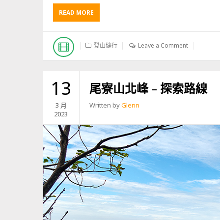
READ MORE
A
B
O
U
登山健行
Leave a Comment
T
探
索
內
13
尾寮山北峰 – 探索路線
文
山
3 月
Written by
Glenn
與
2023
T
J
A
K
U
V
U
K
U
V
U
L