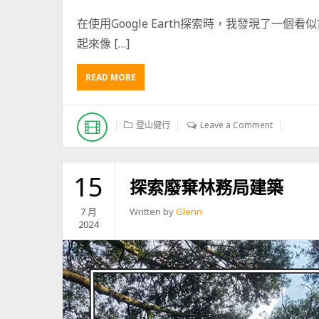
在使用Google Earth探索時，我發現了一
起來像 […]
READ MORE
A
B
O
U
登山健行
Leave a Comment
T
探
索
台
15
探索廢棄林務局建築
灣
沙
7 月
Written by
Glenn
溪
2024
林
道
沿
線
的
廢
棄