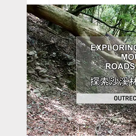
：
那
些
沒
人
寫
的
山