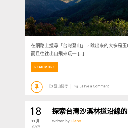
在網路上搜尋「台灣登山」，跳出來的大多是玉
而且往往出自飛來玩一 […]
READ MORE
A
B
O
U
登山健行
Leave a Comment
T
南
台
灣
18
探索台灣沙溪林道沿線的
登
山
11 月
Written by
Glenn
指
2024
南