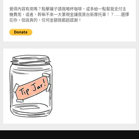
覺得內容有用嗎？點擊罐子請我喝杯咖啡，或多給一點幫我支付主
機費用，或者，幹嘛不來一大筆現金讓我買台新摩托車！？……選擇
在你。但說真的，任何金額我都超感謝！