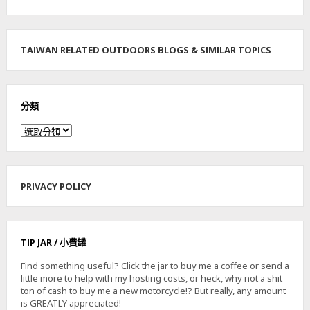
TAIWAN RELATED OUTDOORS BLOGS & SIMILAR TOPICS
分類
分
類
PRIVACY POLICY
TIP JAR / 小費罐
Find something useful? Click the jar to buy me a coffee or send a
little more to help with my hosting costs, or heck, why not a shit
ton of cash to buy me a new motorcycle!? But really, any amount
is GREATLY appreciated!